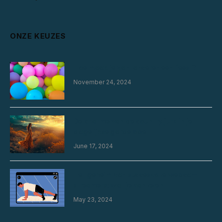
ONZE KEUZES
Hoe maak je van lanceren een feest?
November 24, 2024
De charme van de country jurk in je
dagelijkse garderobe
June 17, 2024
Het geheim van succesvolle webcam
streamers: wat je kan leren
May 23, 2024