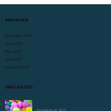
ARCHIEVEN
November 2024
June 2024
May 2024
April 2024
February 2024
ONZE KEUZES
Hoe maak je van lanceren een feest?
November 24, 2024