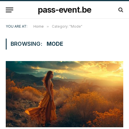
pass-event.be
YOU ARE AT:
Home
»
Category: "Mode"
BROWSING:
MODE