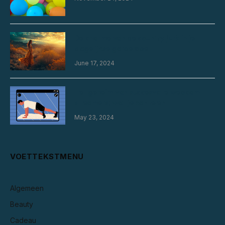
De charme van de country jurk in je
dagelijkse garderobe
June 17, 2024
Het geheim van succesvolle webcam
streamers: wat je kan leren
May 23, 2024
VOETTEKSTMENU
Algemeen
Beauty
Cadeau