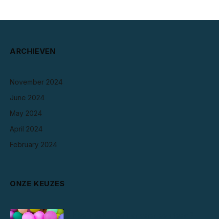
ARCHIEVEN
November 2024
June 2024
May 2024
April 2024
February 2024
ONZE KEUZES
Hoe maak je van lanceren een feest?