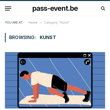
pass-event.be
YOU ARE AT:
Home
»
Category: "Kunst"
BROWSING:
KUNST