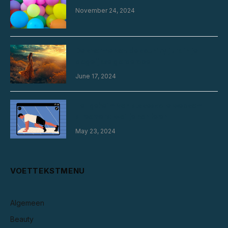
November 24, 2024
De charme van de country jurk in je
dagelijkse garderobe
June 17, 2024
Het geheim van succesvolle webcam
streamers: wat je kan leren
May 23, 2024
VOETTEKSTMENU
Algemeen
Beauty