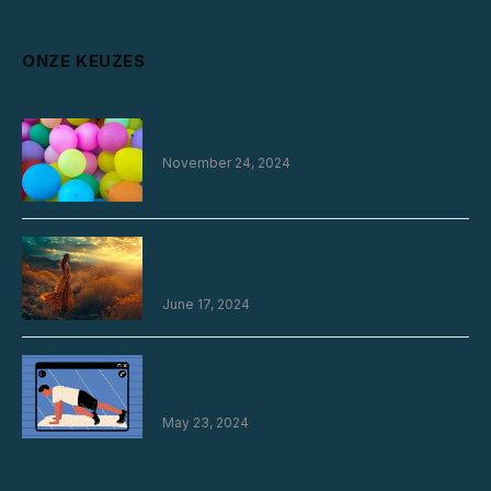
ONZE KEUZES
Hoe maak je van lanceren een feest?
November 24, 2024
De charme van de country jurk in je
dagelijkse garderobe
June 17, 2024
Het geheim van succesvolle webcam
streamers: wat je kan leren
May 23, 2024