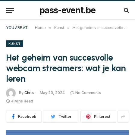
pass-event.be
YOU ARE AT:
Home
»
Kunst
»
Het geheim van succesvolle webcam streamers: wat je kan leren
KUNST
Het geheim van succesvolle
webcam streamers: wat je kan
leren
By
Chris
May 23, 2024
No Comments
4 Mins Read
Facebook
Twitter
Pinterest